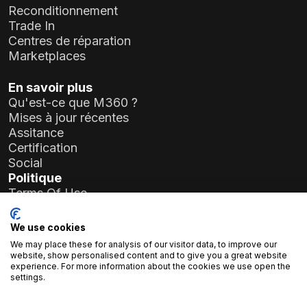
Reconditionnement
Trade In
Centres de réparation
Marketplaces
En savoir plus
Qu'est-ce que M360 ?
Mises à jour récentes
Assitance
Certification
Social
Politique
Terms Of Use
Privacy Policy
General Data Protection Regulation (GDPR)
We use cookies
We may place these for analysis of our visitor data, to improve our
Informations sur l'entreprise
website, show personalised content and to give you a great website
experience. For more information about the cookies we use open the
Atlas Soft Ltd.
settings.
19-35 rue Prielle Kornélia
1117 Budapest, Hongrie