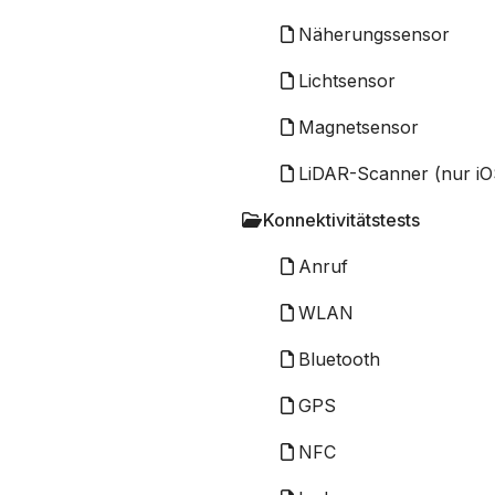
Näherungssensor
Lichtsensor
Magnetsensor
LiDAR-Scanner (nur iO
Konnektivitätstests
Anruf
WLAN
Bluetooth
GPS
NFC