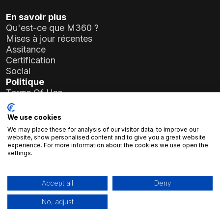
En savoir plus
Qu'est-ce que M360 ?
Mises à jour récentes
Assitance
Certification
Social
Politique
Terms Of Use
Privacy Policy
General Data Protection Regulation (GDPR)
We use cookies
We may place these for analysis of our visitor data, to improve our
Informations sur l'entreprise
website, show personalised content and to give you a great website
experience. For more information about the cookies we use open the
Atlas Soft Ltd.
settings.
19-35 rue Prielle Kornélia
1117 Budapest, Hongrie
N° d'enregistrement :
01-09-986926
Accept all
Deny
Numéro fiscal :
23966994-2-43
No, adjust