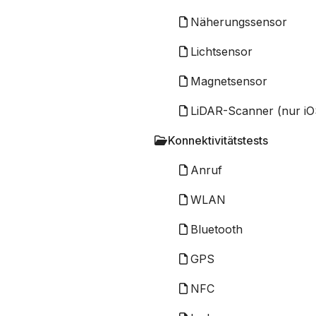
Näherungssensor
Lichtsensor
Magnetsensor
LiDAR-Scanner (nur iO
Konnektivitätstests
Anruf
WLAN
Bluetooth
GPS
NFC