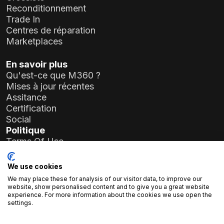
Reconditionnement
Trade In
Centres de réparation
Marketplaces
En savoir plus
Qu'est-ce que M360 ?
Mises à jour récentes
Assitance
Certification
Social
Politique
Terms Of Use
Privacy Policy
General Data Protection Regulation (GDPR)
We use cookies
We may place these for analysis of our visitor data, to improve our
Informations sur l'entreprise
website, show personalised content and to give you a great website
experience. For more information about the cookies we use open the
Atlas Soft Ltd.
settings.
19-35 rue Prielle Kornélia
1117 Budapest, Hongrie