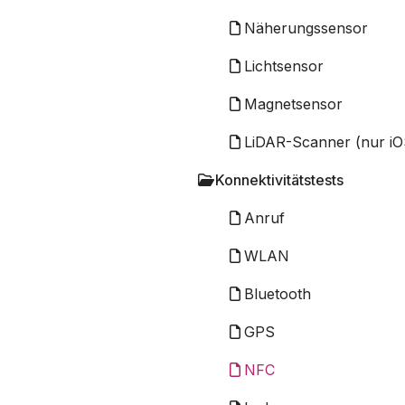
Näherungssensor
Lichtsensor
Magnetsensor
LiDAR-Scanner (nur iO
Konnektivitätstests
Anruf
WLAN
Bluetooth
GPS
NFC