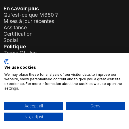
En savoir plus
Qu'est-ce que M360 ?
Mises à jour récentes
Assitance
Certification
Social
Politique
Terms Of Use
Privacy Policy
General Data Protection Regulation (GDPR)
We use cookies
We may place these for analysis of our visitor data, to improve our
Informations sur l'entreprise
website, show personalised content and to give you a great website
experience. For more information about the cookies we use open the
Atlas Soft Ltd.
settings.
19-35 rue Prielle Kornélia
1117 Budapest, Hongrie
N° d'enregistrement :
01-09-986926
Accept all
Deny
Numéro fiscal :
23966994-2-43
No, adjust