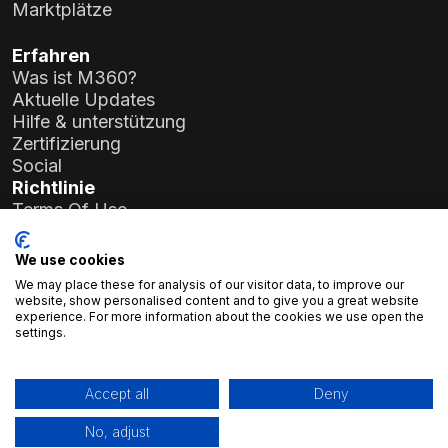
Marktplätze
Erfahren
Was ist M360?
Aktuelle Updates
Hilfe & unterstützung
Zertifizierung
Social
Richtlinie
Terms Of Use
Privacy Policy
General Data Protection Regulation (GDPR)
We use cookies
We may place these for analysis of our visitor data, to improve our
Firmendetails
website, show personalised content and to give you a great website
experience. For more information about the cookies we use open the
Atlas Soft Ltd.
settings.
Prielle-Kornélia-Straße 19-35
1117 Budapest, Ungarn
Registrierungsnr.:
01-09-986926
Accept all
Deny
Steuernummer:
23966994-2-43
No, adjust