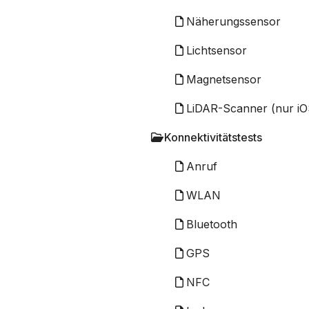
Näherungssensor
Lichtsensor
Magnetsensor
LiDAR-Scanner (nur iO
Konnektivitätstests
Anruf
WLAN
Bluetooth
GPS
NFC