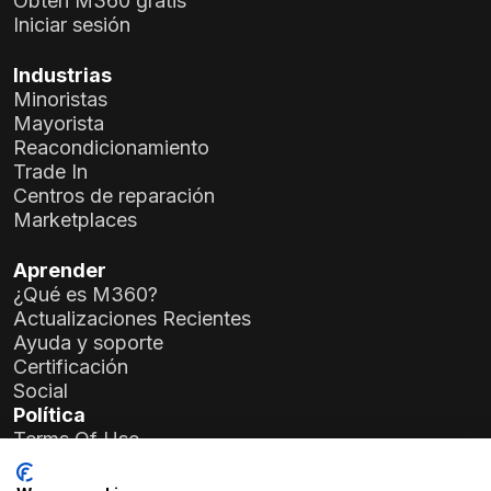
Obtén M360 gratis
Iniciar sesión
Industrias
Minoristas
Mayorista
Reacondicionamiento
Trade In
Centros de reparación
Marketplaces
Aprender
¿Qué es M360?
Actualizaciones Recientes
Ayuda y soporte
Certificación
Social
Política
Terms Of Use
Privacy Policy
General Data Protection Regulation (GDPR)