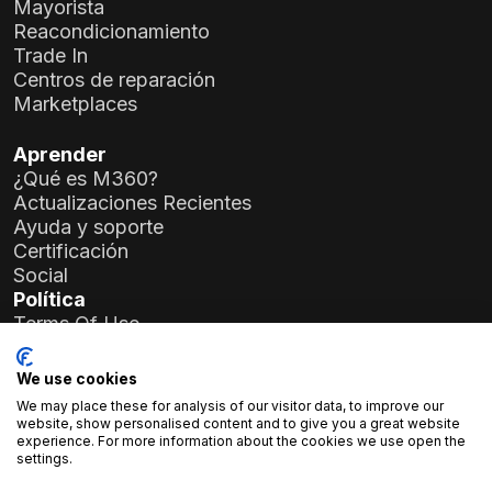
Mayorista
Reacondicionamiento
Trade In
Centros de reparación
Marketplaces
Aprender
¿Qué es M360?
Actualizaciones Recientes
Ayuda y soporte
Certificación
Social
Política
Terms Of Use
Privacy Policy
General Data Protection Regulation (GDPR)
We use cookies
We may place these for analysis of our visitor data, to improve our
Detalles de la Empresa
website, show personalised content and to give you a great website
experience. For more information about the cookies we use open the
Atlas Soft Ltd.
settings.
Calle Prielle Kornélia 19-35