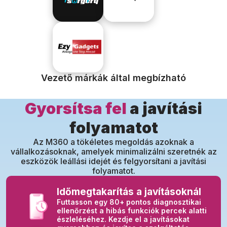
Vezető márkák által megbízható
Gyorsítsa fel
a javítási
folyamatot
Az M360 a tökéletes megoldás azoknak a
vállalkozásoknak, amelyek minimalizálni szeretnék az
eszközök leállási idejét és felgyorsítani a javítási
folyamatot.
Időmegtakarítás a javításoknál
Futtasson egy 80+ pontos diagnosztikai
ellenőrzést a hibás funkciók percek alatti
észleléséhez. Kezdje el a javításokat