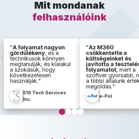
Mit mondanak
felhasználóink
"
A folyamat nagyon
"
Az M360
gördülékeny
, és a
csökkentette a
technikusok könnyen
költségeinket és
megtanulják, és kialakul
javította a tesztelé
a szokásuk, hogy
folyamatot
, mert a
következetesen
szoftver gyorsabb, 
használják."
a többi általunk érték
megoldás."
519 Tech Services
e-Pol
Inc.