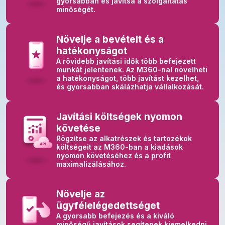
gyorsabban és javítsa a szolgáltatás
minőségét.
Növelje a bevételt és a
hatékonyságot
A rövidebb javítási idők több befejezett
munkát jelentenek. Az M360-nal növelheti
a hatékonyságot, több javítást kezelhet,
és gyorsabban skálázhatja vállalkozását.
Javítási költségek nyomon
követése
Rögzítse az alkatrészek és tartozékok
költségeit az M360-ban a kiadások
nyomon követéséhez és a profit
maximalizálásához.
Növelje az
ügyfélelégedettséget
A gyorsabb befejezés és a kiváló
minőségű javítások segítenek kiemelkedni