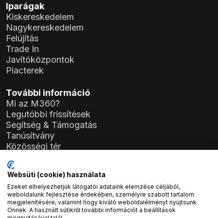
Iparágak
Kiskereskedelem
Nagykereskedelem
Felújítás
Trade In
Javítóközpontok
Piacterek
További információ
Mi az M360?
Legutóbbi frissítések
Segítség & Támogatás
Tanúsítvány
Közösségi tér
Szabályzat
Általános Szerződési Feltételek (ÁSZF)
Websüti (cookie) használata
Adatkezelési Tájékoztató
Ezeket elhelyezhetjük látogatói adataink elemzése céljából,
General Data Protection Regulation (GDPR)
weboldalunk fejlesztése érdekében, személyre szabott tartalom
megjelenítésére, valamint hogy kiváló weboldalélményt nyújtsunk
Önnek. A használt sütikről további információt a beállítások
Cégadatok
megnyitásával talál.