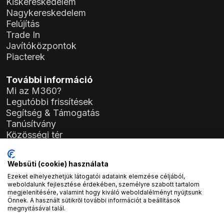
Kiskereskedelem
Nagykereskedelem
Felújítás
Trade In
Javítóközpontok
Piacterek
További információ
Mi az M360?
Legutóbbi frissítések
Segítség & Támogatás
Tanúsítvány
Közösségi tér
Szabályzat
Általános Szerződési Feltételek (ÁSZF)
Websüti (cookie) használata
Adatkezelési Tájékoztató
Ezeket elhelyezhetjük látogatói adataink elemzése céljából,
General Data Protection Regulation (GDPR)
weboldalunk fejlesztése érdekében, személyre szabott tartalom
megjelenítésére, valamint hogy kiváló weboldalélményt nyújtsunk
Önnek. A használt sütikről további információt a beállítások
Cégadatok
megnyitásával talál.
Atlas Soft Kft.
Prielle Kornélia utca 19-35.