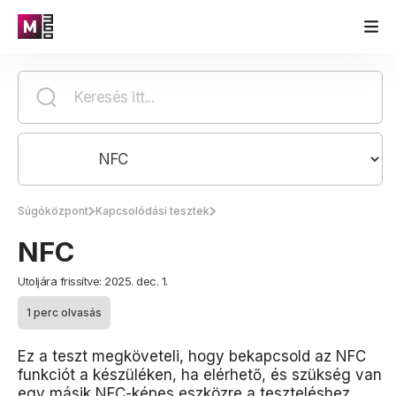
Súgóközpont
Kapcsolódási tesztek
NFC
Utoljára frissítve: 2025. dec. 1.
1 perc olvasás
Ez a teszt megköveteli, hogy bekapcsold az NFC
funkciót a készüléken, ha elérhető, és szükség van
egy másik NFC-képes eszközre a teszteléshez.