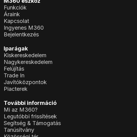
M360 eszköz
Funkciók
Áraink
Kapcsolat
Ingyenes M360
Bejelentkezés
Iparágak
Kiskereskedelem
Nagykereskedelem
Felújítás
Trade In
Javítóközpontok
Piacterek
További információ
Mi az M360?
Legutóbbi frissítések
Segítség & Támogatás
Tanúsítvány
Közösségi tér