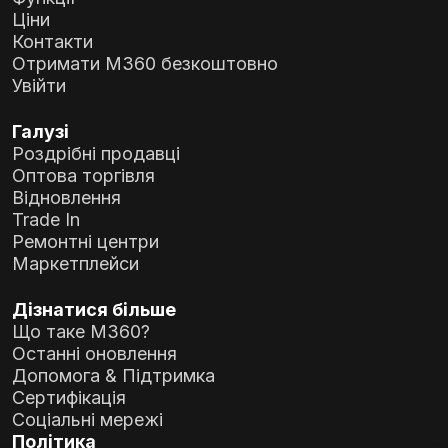
Ціни
Контакти
Отримати M360 безкоштовно
Увійти
Галузі
Роздрібні продавці
Оптова торгівля
Відновлення
Trade In
Ремонтні центри
Маркетплейси
Дізнатися більше
Що таке M360?
Останні оновлення
Допомога & Підтримка
Сертифікація
Цей тест вимагає зовнішнього
Соціальні мережі
аудіопристрою, наприклад, навушників,
Політика
підключених через USB-кабель або роз'єм