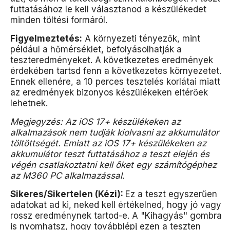
futtatásához le kell választanod a készülékedet
minden töltési formáról.
Figyelmeztetés:
A környezeti tényezők, mint
például a hőmérséklet, befolyásolhatják a
teszteredményeket. A következetes eredmények
érdekében tartsd fenn a következetes környezetet.
Ennek ellenére, a 10 perces tesztelés korlátai miatt
az eredmények bizonyos készülékeken eltérőek
lehetnek.
Megjegyzés: Az iOS 17+ készülékeken az
alkalmazások nem tudják kiolvasni az akkumulátor
töltöttségét. Emiatt az iOS 17+ készülékeken az
akkumulátor teszt futtatásához a teszt elején és
végén csatlakoztatni kell őket egy számítógéphez
az M360 PC alkalmazással.
Sikeres/Sikertelen (Kézi):
Ez a teszt egyszerűen
adatokat ad ki, neked kell értékelned, hogy jó vagy
rossz eredménynek tartod-e. A "Kihagyás" gombra
is nyomhatsz, hogy továbblépj ezen a teszten