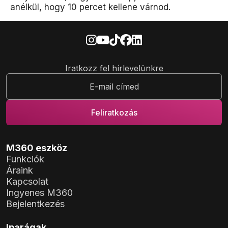
anélkül, hogy 10 percet kellene várnod.
Iratkozz fel hírlevelünkre
M360 eszköz
Funkciók
Áraink
Kapcsolat
Ingyenes M360
Bejelentkezés
Iparágak