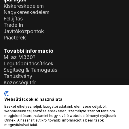
Kiskereskedelem
Nagykereskedelem
Felújítás
Trade In
Javítóközpontok
Piacterek
További információ
Mi az M360?
Legutóbbi frissítések
Segítség & Támogatás
Tanúsítvány
Közösségi tér
Szabályzat
Általános Szerződési Feltételek (ÁSZF)
Websüti (cookie) használata
Adatkezelési Tájékoztató
Ezeket elhelyezhetjük látogatói adataink elemzése céljából,
General Data Protection Regulation (GDPR)
weboldalunk fejlesztése érdekében, személyre szabott tartalom
megjelenítésére, valamint hogy kiváló weboldalélményt nyújtsunk
Önnek. A használt sütikről további információt a beállítások
Cégadatok
megnyitásával talál.
Atlas Soft Kft.