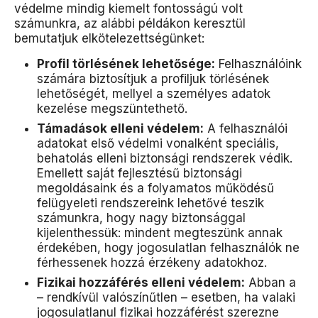
védelme mindig kiemelt fontosságú volt
számunkra, az alábbi példákon keresztül
bemutatjuk elkötelezettségünket:
Profil törlésének lehetősége:
Felhasználóink
számára biztosítjuk a profiljuk törlésének
lehetőségét, mellyel a személyes adatok
kezelése megszüntethető.
Támadások elleni védelem:
A felhasználói
adatokat első védelmi vonalként speciális,
behatolás elleni biztonsági rendszerek védik.
Emellett saját fejlesztésű biztonsági
megoldásaink és a folyamatos működésű
felügyeleti rendszereink lehetővé teszik
számunkra, hogy nagy biztonsággal
kijelenthessük: mindent megteszünk annak
érdekében, hogy jogosulatlan felhasználók ne
férhessenek hozzá érzékeny adatokhoz.
Fizikai hozzáférés elleni védelem:
Abban a
– rendkívül valószínűtlen – esetben, ha valaki
jogosulatlanul fizikai hozzáférést szerezne