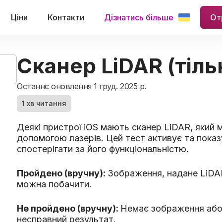
Ціни
Контакти
Дізнатись більше
От
Сканер LiDAR (тіль
Останнє оновлення 1 груд. 2025 р.
1 хв читання
Деякі пристрої iOS мають сканер LiDAR, який 
допомогою лазерів. Цей тест активує та пока
спостерігати за його функціональністю.
Пройдено (вручну):
Зображення, надане LiDAR
можна побачити.
Не пройдено (вручну):
Немає зображення або
несправний результат.