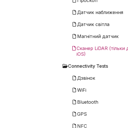
Гіроскоп
Датчик наближення
Датчик світла
Магнітний датчик
Сканер LiDAR (тільки 
iOS)
Connectivity Tests
Дзвінок
WiFi
Bluetooth
GPS
NFC