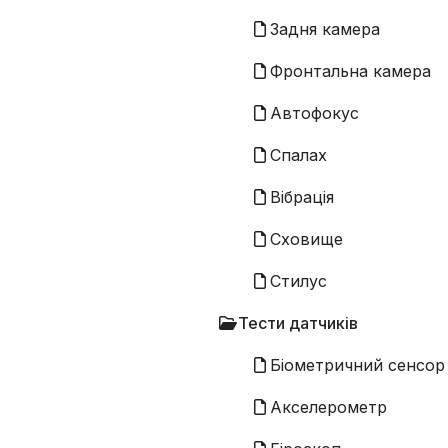
Задня камера
Фронтальна камера
Автофокус
Спалах
Вібрація
Сховище
Стилус
Тести датчиків
Біометричний сенсор
Акселерометр