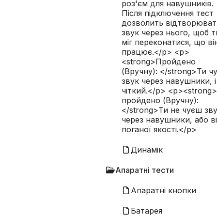
роз'єм для навушників.
Не пройдено (Вручну):
Ти не чуєш зву
Після підключення тест
або він поганої якості.
дозволить відтворюват
звук через нього, щоб т
міг переконатися, що ві
працює.</p> <p>
<strong>Пройдено
(Вручну): </strong>Ти ч
звук через навушники, і
чіткий.</p> <p><strong
пройдено (Вручну):
</strong>Ти не чуєш зв
через навушники, або в
поганої якості.</p>
Динамік
Апаратні тести
Апаратні кнопки
Батарея