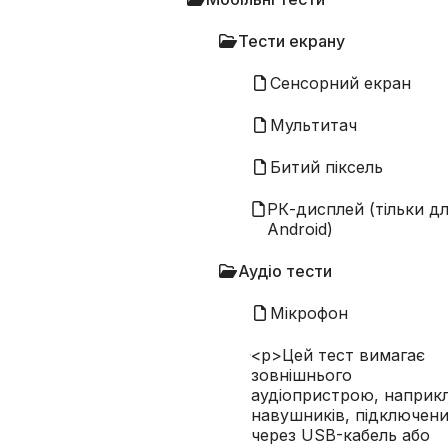
Тести екрану
Сенсорний екран
Мультитач
Битий піксель
РК-дисплей (тільки дл
Android)
Аудіо тести
Цей тест вимагає зовнішнього аудіоп
Мікрофон
навушників, підключених через USB-к
для навушників. Після підключення те
<p>Цей тест вимагає
відтворювати звук через нього, щоб т
зовнішнього
що він працює.
аудіопристрою, наприк
навушників, підключен
Пройдено (Вручну):
Ти чуєш звук через
через USB-кабель або
чіткий.