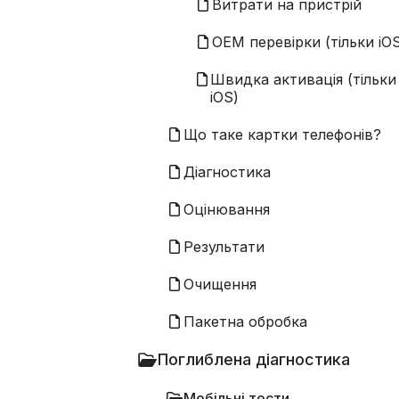
Витрати на пристрій
OEM перевірки (тільки iO
Швидка активація (тільки
iOS)
Що таке картки телефонів?
Діагностика
Оцінювання
Результати
Очищення
Пакетна обробка
Поглиблена діагностика
Мобільні тести