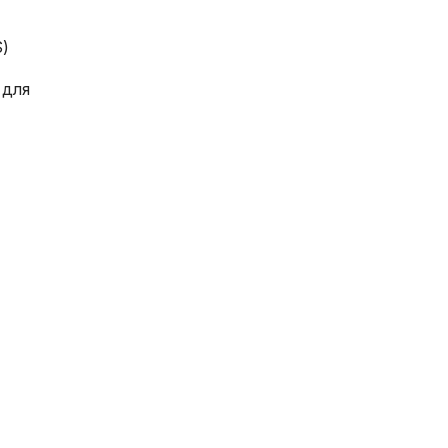
S)
 для