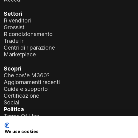
Settori
Rivenditori
Grossisti
Ricondizionamento
Trade In
Centri di riparazione
Marketplace
Scopri
Che cos'è M360?
Aggiornamenti recenti
Guida e supporto
Certificazione
Social
Politica
Terms Of Use
Privacy Policy
General Data Protection Regulation (GDPR)
We use cookies