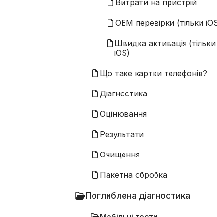
Витрати на пристрій
OEM перевірки (тільки iO
Швидка активація (тільки
iOS)
Що таке картки телефонів?
Діагностика
Оцінювання
Результати
Очищення
Пакетна обробка
Поглиблена діагностика
Мобільні тести