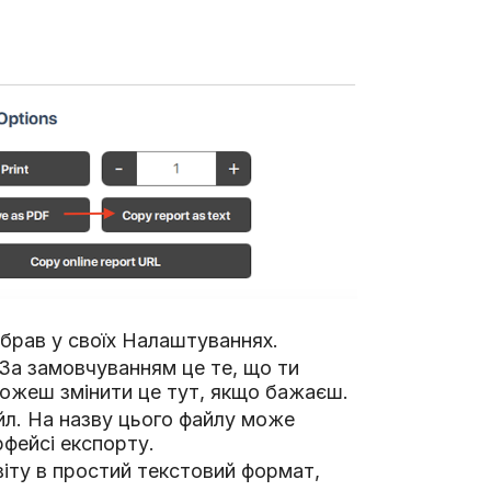
ибрав у своїх Налаштуваннях.
. За замовчуванням це те, що ти
можеш змінити це тут, якщо бажаєш.
йл. На назву цього файлу може
рфейсі експорту.
віту в простий текстовий формат,