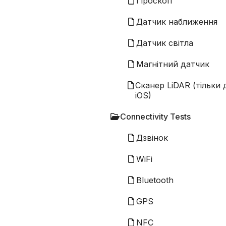
Гіроскоп
Датчик наближення
Датчик світла
Магнітний датчик
Сканер LiDAR (тільки 
iOS)
Connectivity Tests
Дзвінок
WiFi
Bluetooth
GPS
NFC