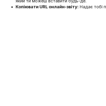
який ти можеш вставити будь-де.
Копіювати URL онлайн-звіту:
Надає тобі п