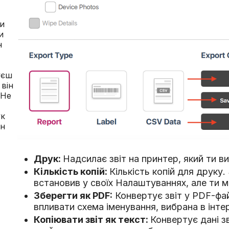
к через навушники,
и
и
н
уєш
 він
>Не
ук
ін
Друк:
Надсилає звіт на принтер, який ти в
Кількість копій:
Кількість копій для друку
встановив у своїх Налаштуваннях, але ти 
Зберегти як PDF:
Конвертує звіт у PDF-фа
впливати схема іменування, вибрана в інте
Копіювати звіт як текст:
Конвертує дані з