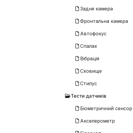
Задня камера
Фронтальна камера
Автофокус
Спалах
Вібрація
Сховище
Стилус
Тести датчиків
Біометричний сенсор
Акселерометр