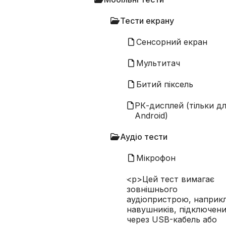
Тести екрану
Сенсорний екран
Мультитач
Битий піксель
РК-дисплей (тільки дл
Android)
Аудіо тести
Цей тест вимагає зовнішнього аудіоп
Мікрофон
навушників, підключених через USB-к
для навушників. Після підключення те
<p>Цей тест вимагає
відтворювати звук через нього, щоб т
зовнішнього
що він працює.
аудіопристрою, наприк
навушників, підключен
Пройдено (Вручну):
Ти чуєш звук через
через USB-кабель або
чіткий.