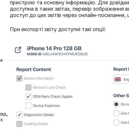
пристрою та основну інформацію. Для довідки 
доступна в таких звітах, перевір зображення
доступ до цих звітів через онлайн-посилання,
При експорті звіту доступні такі опції:
я
ристрою, наприклад,
абель або роз'єм
ст дозволить
и міг переконатися,
лад,
их
 навушники, і він