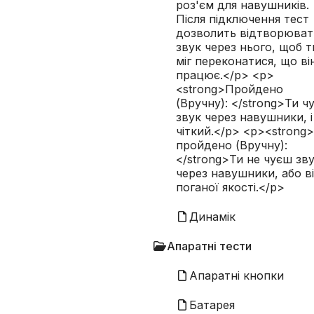
роз'єм для навушників.
Не пройдено (Вручну):
Ти не чуєш зву
Після підключення тест
або він поганої якості.
дозволить відтворюват
звук через нього, щоб т
міг переконатися, що ві
працює.</p> <p>
<strong>Пройдено
(Вручну): </strong>Ти ч
звук через навушники, і
чіткий.</p> <p><strong
пройдено (Вручну):
</strong>Ти не чуєш зв
через навушники, або в
поганої якості.</p>
Динамік
Апаратні тести
Апаратні кнопки
Батарея