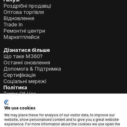
Роздрібні продавці
Оптова торгівля
Відновлення
Trade In
Ремонтні центри
Маркетплейси
Дізнатися більше
Що таке M360?
Останні оновлення
Допомога & Підтримка
Цей тест вимагає зовнішнього аудіопристрою,
Сертифікація
наприклад, навушників, підключених через USB-
Соціальні мережі
кабель або роз'єм для навушників. Після
Політика
підключення тест дозволить відтворювати звук
Terms Of Use
через нього, щоб ти міг переконатися, що він
Privacy Policy
працює.
General Data Protection Regulation (GDPR)
We use cookies
Пройдено (Вручну):
Ти чуєш звук через
We may place these for analysis of our visitor data, to improve our
навушники, і він чіткий.
Дані компанії
website, show personalised content and to give you a great website
experience. For more information about the cookies we use open the
Atlas Soft Ltd.