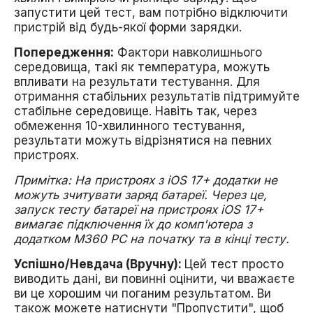
запустити цей тест, вам потрібно відключити
пристрій від будь-якої форми зарядки.
Попередження:
Фактори навколишнього
середовища, такі як температура, можуть
впливати на результати тестування. Для
отримання стабільних результатів підтримуйте
стабільне середовище. Навіть так, через
обмеження 10-хвилинного тестування,
результати можуть відрізнятися на певних
пристроях.
Примітка: На пристроях з iOS 17+ додатки не
можуть зчитувати заряд батареї. Через це,
запуск тесту батареї на пристроях iOS 17+
вимагає підключення їх до комп'ютера з
додатком M360 PC на початку та в кінці тесту.
Успішно/Невдача (Вручну):
Цей тест просто
виводить дані, ви повинні оцінити, чи вважаєте
ви це хорошим чи поганим результатом. Ви
також можете натиснути "Пропустити", щоб