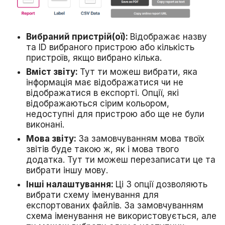
Вибраний пристрій(ої):
Відображає назву
та ID вибраного пристрою або кількість
пристроїв, якщо вибрано кілька.
Вміст звіту:
Тут ти можеш вибрати, яка
інформація має відображатися чи не
відображатися в експорті. Опції, які
відображаються сірим кольором,
недоступні для пристрою або ще не були
виконані.
Мова звіту:
За замовчуванням мова твоїх
звітів буде такою ж, як і мова твого
додатка. Тут ти можеш перезаписати це та
вибрати іншу мову.
Інші налаштування:
Ці 3 опції дозволяють
вибрати схему іменування для
експортованих файлів. За замовчуванням
схема іменування не використовується, але