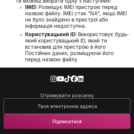
ти можеш вибрати одну з наступних:
IMEI:
Розміщує IMEI пристрою перед
назвою файлу. IMEI стає "NA", якщо IMEI
не було знайдено в пристрої або
інформація недоступна.
Користувацький ID:
Використовує будь-
який користувацький ID, який ти
встановив для пристрою в його
Постійних даних, розміщуючи його
перед назвою файлу.
Цей тест вимагає зовнішнього аудіопристрою,
наприклад, навушників, підключених через USB-
кабель або роз'єм для навушників. Після
Отримувати розсилку
підключення тест дозволить відтворювати звук
через нього, щоб ти міг переконатися, що він
працює.
Пройдено (Вручну):
Ти чуєш звук через
навушники, і він чіткий.