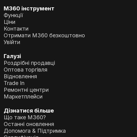
Не пройдено (Вручну):
Ти не чуєш звук через
навушники, або він поганої якості.
M360 інструмент
Функції
Ціни
Контакти
Отримати M360 безкоштовно
Увійти
Галузі
Роздрібні продавці
Оптова торгівля
Відновлення
Trade In
Ремонтні центри
Маркетплейси
Дізнатися більше
Що таке M360?
Останні оновлення
Допомога & Підтримка