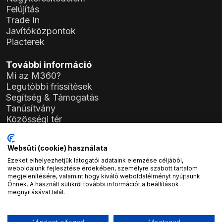
Felújítás
Trade In
Javítóközpontok
Piacterek
További információ
Mi az M360?
Legutóbbi frissítések
Segítség & Támogatás
Tanúsítvány
Közösségi tér
Szabályzat
Általános Szerződési Feltételek (ÁSZF)
Websüti (cookie) használata
Adatkezelési Tájékoztató
Ezeket elhelyezhetjük látogatói adataink elemzése céljából,
General Data Protection Regulation (GDPR)
weboldalunk fejlesztése érdekében, személyre szabott tartalom
megjelenítésére, valamint hogy kiváló weboldalélményt nyújtsunk
Önnek. A használt sütikről további információt a beállítások
Cégadatok
megnyitásával talál.
Atlas Soft Kft.
Prielle Kornélia utca 19-35.
1117 Budapest, Magyarország