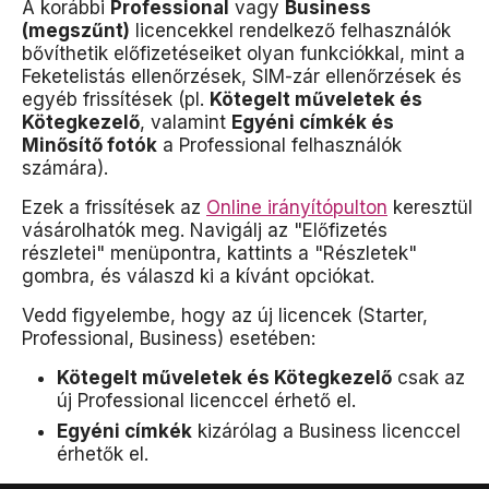
A korábbi
Professional
vagy
Business
(megszűnt)
licencekkel rendelkező felhasználók
bővíthetik előfizetéseiket olyan funkciókkal, mint a
Feketelistás ellenőrzések, SIM-zár ellenőrzések és
egyéb frissítések (pl.
Kötegelt műveletek és
Kötegkezelő
, valamint
Egyéni címkék és
Minősítő fotók
a Professional felhasználók
számára).
Ezek a frissítések az
Online irányítópulton
keresztül
vásárolhatók meg. Navigálj az "Előfizetés
részletei" menüpontra, kattints a "Részletek"
gombra, és válaszd ki a kívánt opciókat.
Vedd figyelembe, hogy az új licencek (Starter,
Professional, Business) esetében:
Kötegelt műveletek és Kötegkezelő
csak az
új Professional licenccel érhető el.
Egyéni címkék
kizárólag a Business licenccel
érhetők el.