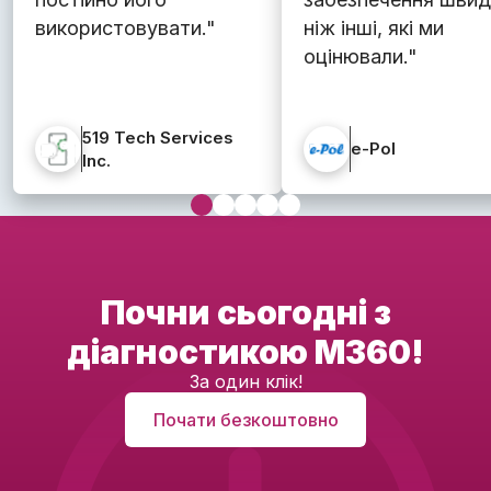
використовувати."
ніж інші, які ми
оцінювали."
519 Tech Services
e-Pol
Inc.
Почни сьогодні
з
діагностикою M360!
За один клік!
Почати безкоштовно