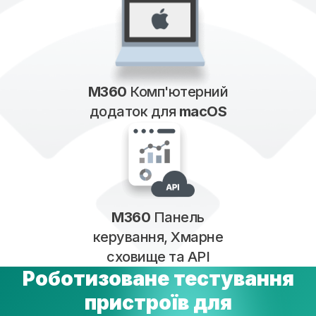
M360
Комп'ютерний
додаток для
macOS
M360
Панель
керування, Хмарне
сховище та API
Роботизоване тестування
пристроїв для