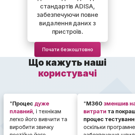
стандартів ADISA,
забезпечуючи повне
видалення даних з
пристроїв.
Почати безкоштовно
Що кажуть наші
користувачі
"
Процес
дуже
"
M360
зменшив н
плавний
, і технікам
витрати
та покра
легко його вивчити та
процес тестуванн
виробити звичку
оскільки програмне
постійно його
забезпечення швид