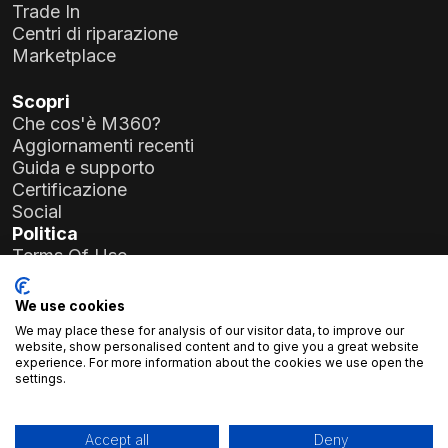
Trade In
Centri di riparazione
Marketplace
Scopri
Che cos'è M360?
Aggiornamenti recenti
Guida e supporto
Certificazione
Social
Politica
Terms Of Use
Privacy Policy
General Data Protection Regulation (GDPR)
We use cookies
We may place these for analysis of our visitor data, to improve our
Dettagli aziendali
website, show personalised content and to give you a great website
experience. For more information about the cookies we use open the
Atlas Soft Ltd.
settings.
Via Prielle Kornélia 19-35
1117 Budapest, Ungheria
N. di registrazione:
01-09-986926
Accept all
Deny