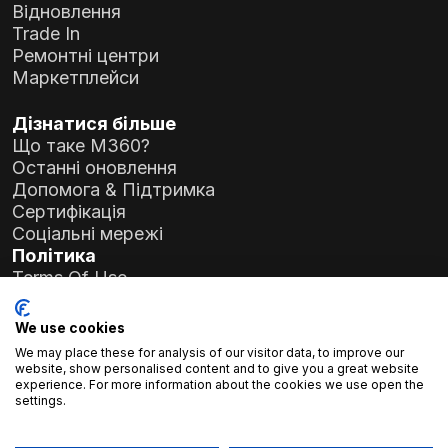
Відновлення
Trade In
Ремонтні центри
Маркетплейси
Дізнатися більше
Що таке M360?
Останні оновлення
Допомога & Підтримка
Сертифікація
Соціальні мережі
Політика
Terms Of Use
Privacy Policy
General Data Protection Regulation (GDPR)
We use cookies
We may place these for analysis of our visitor data, to improve our
Дані компанії
website, show personalised content and to give you a great website
experience. For more information about the cookies we use open the
Atlas Soft Ltd.
settings.
вул. Пріеллє Корнелія 19-35
1117 Будапешт, Угорщина