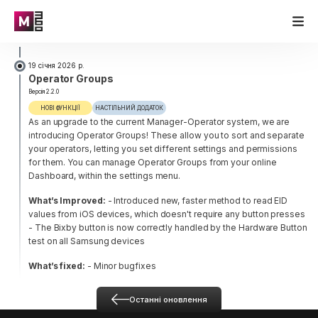
19 січня 2026 р.
Operator Groups
Версія 2.2.0
НОВІ ФУНКЦІЇ
НАСТІЛЬНИЙ ДОДАТОК
As an upgrade to the current Manager-Operator system, we are
introducing Operator Groups! These allow you to sort and separate
your operators, letting you set different settings and permissions
for them. You can manage Operator Groups from your online
Dashboard, within the settings menu.
What’s Improved:
- Introduced new, faster method to read EID
values from iOS devices, which doesn't require any button presses
- The Bixby button is now correctly handled by the Hardware Button
test on all Samsung devices
What’s fixed:
- Minor bugfixes
Останні оновлення