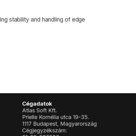
ng stability and handling of edge
Cégadatok
Atlas Soft Kft.
Prielle Kornélia utca 19-35.
1117 Budapest, Magyarország
Cégjegyzékszám: