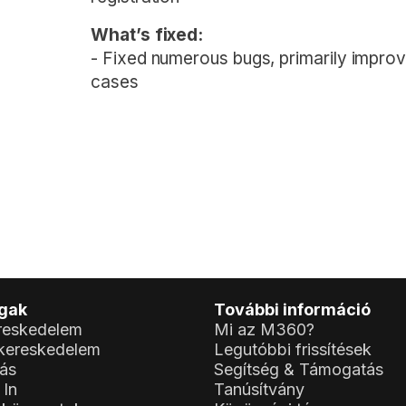
What’s fixed:
- Fixed numerous bugs, primarily improvi
cases
ágak
További információ
reskedelem
Mi az M360?
kereskedelem
Legutóbbi frissítések
tás
Segítség & Támogatás
 In
Tanúsítvány