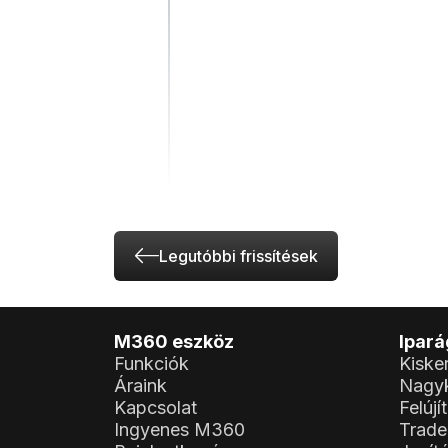
Legutóbbi frissítések
M360 eszköz
Ipar
Funkciók
Kiske
Áraink
Nagy
Kapcsolat
Felújí
Ingyenes M360
Trade