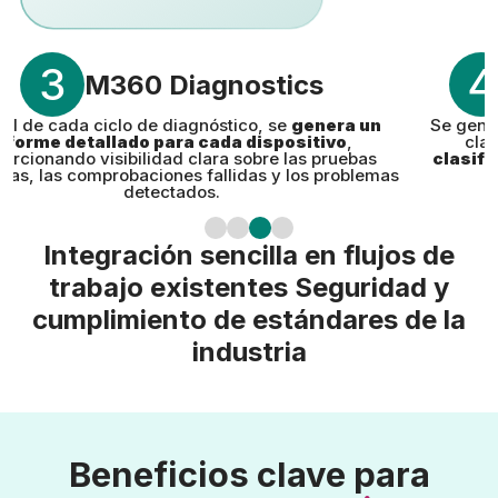
3
4
M360 Diagnostics
inal de cada ciclo de diagnóstico, se
genera un
Se gene
nforme detallado para cada dispositivo
,
cla
orcionando visibilidad clara sobre las pruebas
clasifi
das, las comprobaciones fallidas y los problemas
detectados.
Integración sencilla en flujos de
trabajo existentes Seguridad y
cumplimiento de estándares de la
industria
Beneficios clave para