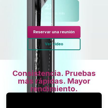
2X
pruebas más
rápidas
Reservar una reunión
Ver vídeo
Consistencia. Pruebas
más rápidas. Mayor
rendimiento.