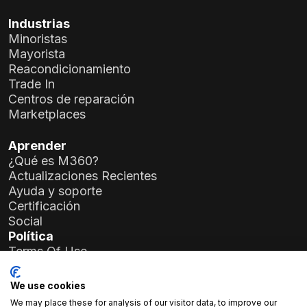
Industrias
Minoristas
Mayorista
Reacondicionamiento
Trade In
Centros de reparación
Marketplaces
Aprender
¿Qué es M360?
Actualizaciones Recientes
Ayuda y soporte
Certificación
Social
Política
Terms Of Use
Privacy Policy
General Data Protection Regulation (GDPR)
We use cookies
We may place these for analysis of our visitor data, to improve our