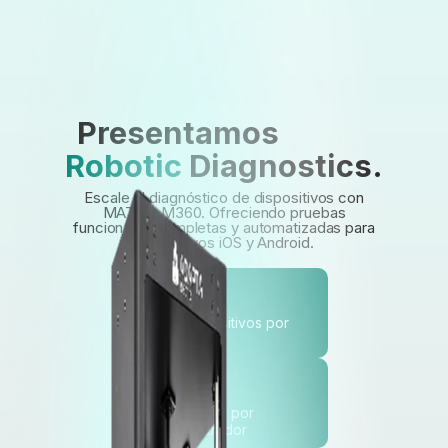
Presentamos
matt
Robotic
Diagnostics.
Escale el diagnóstico de dispositivos con
MATT y M360. Ofreciendo pruebas
funcionales
completas y automatizadas para
dispositivos iOS y Android.
5
dispositivos por
robot
9
robots por
operador