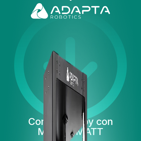
Comience hoy con
M360 y MATT