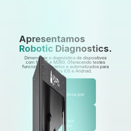
Apresentamos
matt
Robotic
Diagnostics.
Dimensione o diagnóstico de dispositivos
com MATT e M360. Oferecendo testes
funcionais
completos e automatizados para
dispositivos iOS e Android.
5
dispositivos por
robô
9
robots por
operador