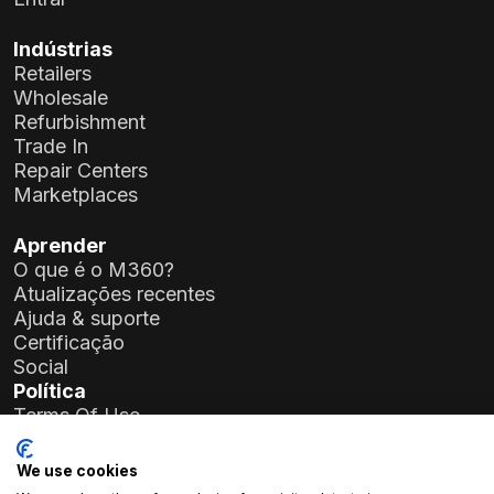
Indústrias
Retailers
Wholesale
Refurbishment
Trade In
Repair Centers
Marketplaces
Aprender
O que é o M360?
Atualizações recentes
Ajuda & suporte
Certificação
Social
Política
Terms Of Use
Privacy Policy
General Data Protection Regulation (GDPR)
We use cookies