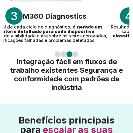
3
4
M360 Diagnostics
inal de cada ciclo de diagnóstico, é
gerado um
Resultado
elatório detalhado para cada dispositivo
,
são 
ndo visibilidade clara sobre os testes aprovados,
classifi
erificações falhadas e problemas detetados.
Integração fácil em fluxos de
trabalho existentes Segurança e
conformidade com padrões da
indústria
Benefícios principais
para
escalar as suas