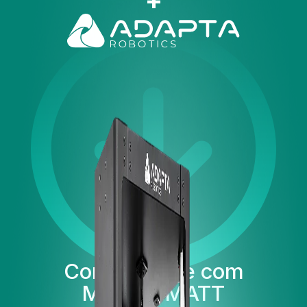
+
Comece hoje com
M360 e MATT