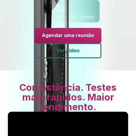
2X
testes mais rápidos
Agendar uma reunião
Ver vídeo
Consistência. Testes
mais rápidos. Maior
rendimento.