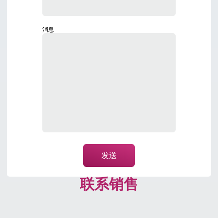
消息
发送
联系销售