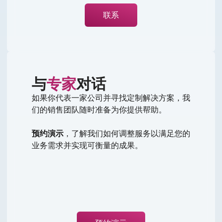
联系
与
专家
对话
如果你代表一家公司并寻找定制解决方案，我
们的销售团队随时准备为你提供帮助。
预约演示
，了解我们如何调整服务以满足您的
业务需求并实现可衡量的成果。