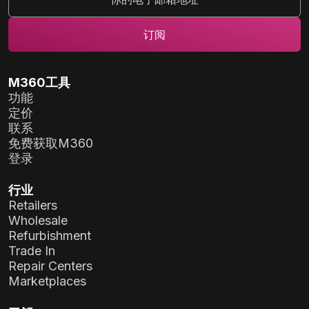
M360工具
功能
定价
联系
免费获取M360
登录
行业
Retailers
Wholesale
Refurbishment
Trade In
Repair Centers
Marketplaces