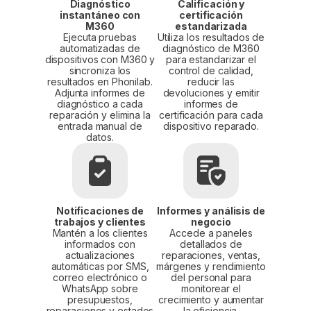
Diagnóstico
Calificación y
instantáneo con
certificación
M360
estandarizada
Ejecuta pruebas
Utiliza los resultados de
automatizadas de
diagnóstico de M360
dispositivos con M360 y
para estandarizar el
sincroniza los
control de calidad,
resultados en Phonilab.
reducir las
Adjunta informes de
devoluciones y emitir
diagnóstico a cada
informes de
reparación y elimina la
certificación para cada
entrada manual de
dispositivo reparado.
datos.
Notificaciones de
Informes y análisis de
trabajos y clientes
negocio
Mantén a los clientes
Accede a paneles
informados con
detallados de
actualizaciones
reparaciones, ventas,
automáticas por SMS,
márgenes y rendimiento
correo electrónico o
del personal para
WhatsApp sobre
monitorear el
presupuestos,
crecimiento y aumentar
reparaciones y estados
la eficiencia.