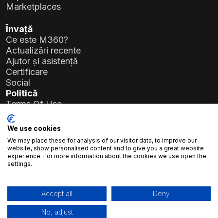
Marketplaces
Învață
Ce este M360?
Actualizări recente
Ajutor și asistență
Certificare
Social
Politică
Terms Of Use
Privacy Policy
General Data Protection Regulation (GDPR)
We use cookies
We may place these for analysis of our visitor data, to improve our
Detalii companie
website, show personalised content and to give you a great website
experience. For more information about the cookies we use open the
Atlas Soft Ltd.
settings.
Str. Prielle Kornélia nr. 19-35
1117 Budapesta, Ungaria
Nr. înregistrare:
01-09-986926
Accept all
Deny
Cod fiscal:
23966994-2-43
No, adjust