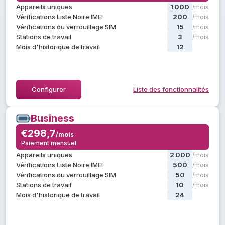
, plus :
Starter
Tout ce qui est dans
Appareils uniques
1 000
/mois
Opérations par lots et de gestion
Vérifications Liste Noire IMEI
200
/mois
Groupes d'opérateurs
Vérifications du verrouillage SIM
15
/mois
Rapports et statistiques
Stations de travail
3
/mois
Mois d'historique de travail
12
/mois
Masquer la liste des fonctionnalités
Configurer
Liste des fonctionnalités
Business
Business
€298,7
€298,7
/mois
/mois
Paiement mensuel
Paiement mensuel
, plus :
Professional
Tout ce qui est dans
Appareils uniques
2 000
/mois
Créer des étiquettes personnalisées
Vérifications Liste Noire IMEI
500
/mois
Support prioritaire
Vérifications du verrouillage SIM
50
/mois
Gestionnaire de compte dédié
Stations de travail
10
/mois
Mois d'historique de travail
24
/mois