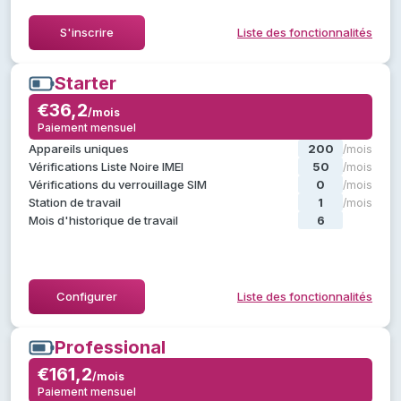
Masquer la liste des fonctionnalités
S'inscrire
Liste des fonctionnalités
Starter
Starter
€36,2
€36,2
/mois
/mois
Paiement mensuel
Paiement mensuel
, plus :
Pilot
Tout ce qui est dans
Appareils uniques
200
/mois
Vérifications du verrouillage SIM
Vérifications Liste Noire IMEI
50
/mois
Modèles de diagnostic personnalisés
Vérifications du verrouillage SIM
0
/mois
Évaluations et états personnalisés
Station de travail
1
/mois
Utiliser les étiquettes par défaut
Mois d'historique de travail
6
/mois
Accès à l'API client
Masquer la liste des fonctionnalités
Configurer
Liste des fonctionnalités
Professional
Professional
€161,2
€161,2
/mois
/mois
Paiement mensuel
Paiement mensuel