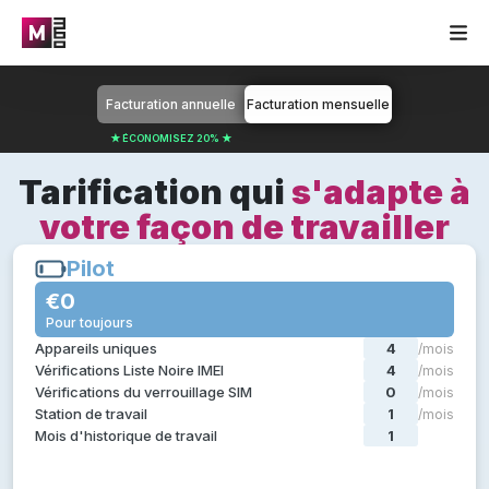
Facturation annuelle
Facturation mensuelle
★ ÉCONOMISEZ 20% ★
Tarification qui
s'adapte à
votre façon de travailler
Pilot
Pilot
€0
€0
Pour toujours
Pour toujours
Tout ce dont tu as besoin dans un pilote de test :
Appareils uniques
4
/mois
Diagnostic de l'appareil
Vérifications Liste Noire IMEI
4
/mois
Évaluation des appareils
Vérifications du verrouillage SIM
0
/mois
Certification de l'appareil
Station de travail
1
/mois
Effacement certifié des données de l'appareil
Mois d'historique de travail
1
/mois