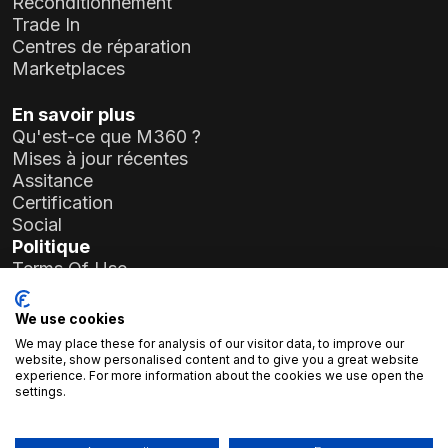
Reconditionnement
Trade In
Centres de réparation
Marketplaces
En savoir plus
Qu'est-ce que M360 ?
Mises à jour récentes
Assitance
Certification
Social
Politique
Terms Of Use
Privacy Policy
General Data Protection Regulation (GDPR)
We use cookies
We may place these for analysis of our visitor data, to improve our
Informations sur l'entreprise
website, show personalised content and to give you a great website
experience. For more information about the cookies we use open the
Atlas Soft Ltd.
settings.
19-35 rue Prielle Kornélia
1117 Budapest, Hongrie
N° d'enregistrement :
01-09-986926