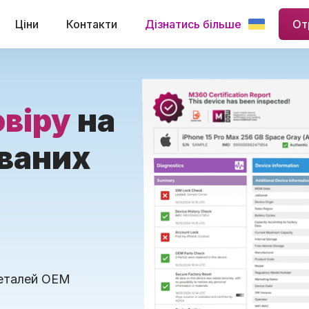
Ціни
Контакти
Дізнатись більше
От
овіру
на
ваних
деталей OEM