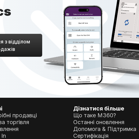
cs
я з відділом
одажів
і
Дізнатися більше
ібні продавці
Що таке M360?
а торгівля
Останні оновлення
овлення
Допомога & Підтримка
 In
Сертифікація