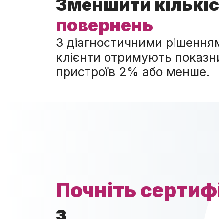
Зменшити кількі
повернень
З діагностичними рішенн
клієнти отримують показн
пристроїв 2% або менше.
Почніть сертиф
з