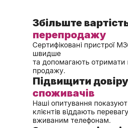
Збільште вартіст
перепродажу
Сертифіковані пристрої M
швидше
та допомагають отримати 
продажу.
Підвищити довір
споживачів
Наші опитування показуют
клієнтів віддають переваг
вживаним телефонам.