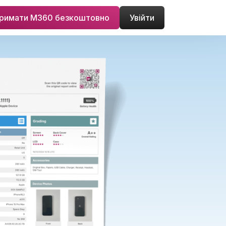
римати M360 безкоштовно
Увійти