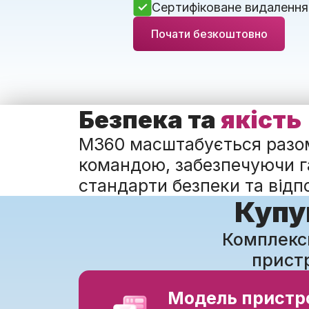
Сертифіковане видалення
Почати безкоштовно
Безпека та
якість
M360 масштабується разо
командою, забезпечуючи г
стандарти безпеки та відпо
Купу
Комплексн
прист
Модель пристр