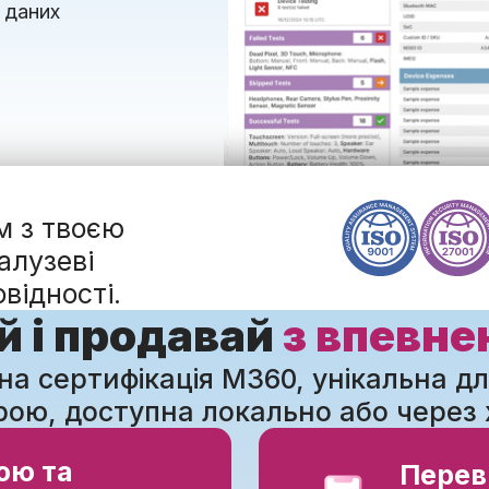
 даних
м з твоєю
алузеві
відності.
й і продавай
з впевне
а сертифікація M360, унікальна д
рою, доступна локально або через 
ою та
Переві