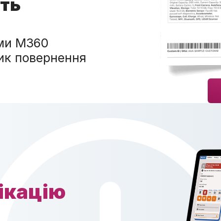
сть
ями M360
ик повернення
ікацію