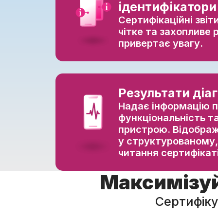
ідентифікатори
Сертифікаційні зві
чітке та захопливе 
привертає увагу.
Результати діа
Надає інформацію 
функціональність т
пристрою. Відображ
у структурованому,
читання сертифікат
Максимізуй
Сертифіку