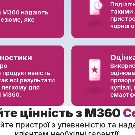
Поділіт
такими 
ти M360 надають
пристро
резюме, яке
чорного
гностики
Оцінк
про
Викорис
а продуктивність
оцінюва
ає всі результати
прозорі
 легкому для
купівлі
і M360.
смартфо
те цінність з M360
C
йте пристрої з упевненістю та над
клієнтам необхідні гарантії.