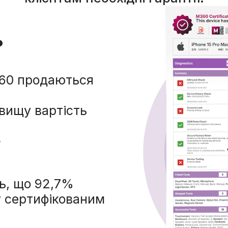
ь
360 продаються
вищу вартість
у
ь, що 92,7%
у сертифікованим