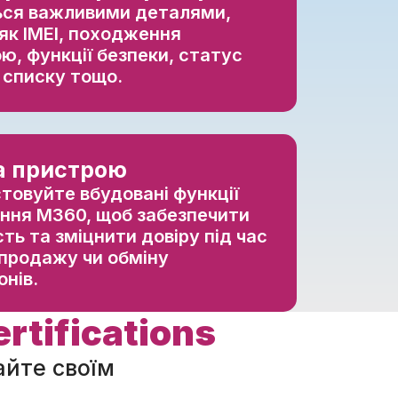
ься важливими деталями,
як IMEI, походження
ю, функції безпеки, статус
 списку тощо.
а пристрою
товуйте вбудовані функції
ння M360, щоб забезпечити
сть та зміцнити довіру під час
, продажу чи обміну
нів.
ertifications
айте своїм