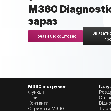
M360 Diagnosti
зараз
Зв'язатис
Почати безкоштовно
пр
M360 інструмент
Галуз
Функції
Роздр
Ціни
Оптов
Контакти
Відн
Отримати M360
Trade