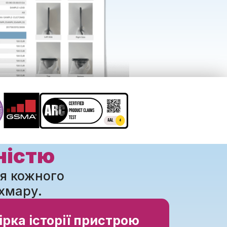
ністю
ля кожного
хмару.
рка історії пристрою