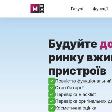
Галузі
Функції
Будуйте
д
ринку вжи
пристроїв
Повністю функціональний
Стан батареї
Перевірка Blacklist
Перевірка оригінальних 
Косметична оцінка