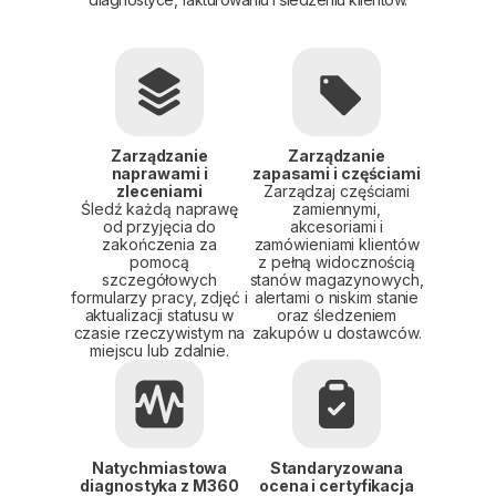
Zarządzanie
Zarządzanie
naprawami i
zapasami i częściami
zleceniami
Zarządzaj częściami
Śledź każdą naprawę
zamiennymi,
od przyjęcia do
akcesoriami i
zakończenia za
zamówieniami klientów
pomocą
z pełną widocznością
szczegółowych
stanów magazynowych,
formularzy pracy, zdjęć i
alertami o niskim stanie
aktualizacji statusu w
oraz śledzeniem
czasie rzeczywistym na
zakupów u dostawców.
miejscu lub zdalnie.
Natychmiastowa
Standaryzowana
diagnostyka z M360
ocena i certyfikacja