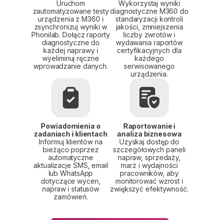
Uruchom
Wykorzystaj wyniki
zautomatyzowane testy
diagnostyczne M360 do
urządzenia z M360 i
standaryzacji kontroli
zsynchronizuj wyniki w
jakości, zmniejszenia
Phonilab. Dołącz raporty
liczby zwrotów i
diagnostyczne do
wydawania raportów
każdej naprawy i
certyfikacyjnych dla
wyeliminuj ręczne
każdego
wprowadzanie danych.
serwisowanego
urządzenia.
Powiadomienia o
Raportowanie i
zadaniach i klientach
analiza biznesowa
Informuj klientów na
Uzyskaj dostęp do
bieżąco poprzez
szczegółowych paneli
automatyczne
napraw, sprzedaży,
aktualizacje SMS, email
marż i wydajności
lub WhatsApp
pracowników, aby
dotyczące wycen,
monitorować wzrost i
napraw i statusów
zwiększyć efektywność.
zamówień.