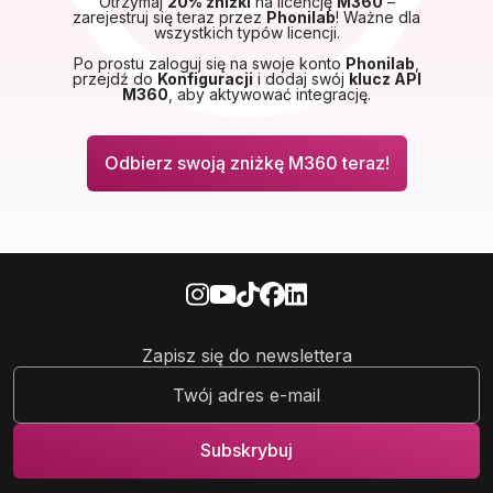
Otrzymaj
20% zniżki
na licencję
M360
–
zarejestruj się teraz przez
Phonilab
! Ważne dla
wszystkich typów licencji.
Po prostu zaloguj się na swoje konto
Phonilab
,
przejdź do
Konfiguracji
i dodaj swój
klucz API
M360
, aby aktywować integrację.
Odbierz swoją zniżkę M360 teraz!
Zapisz się do newslettera