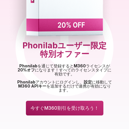
Phonilabユーザー限定
特別オファー
Phonilab
を通じて登録すると
M360
ライセンスが
20%オフ
になります！すべてのライセンスタイプに
有効です。
Phonilab
アカウントにログインし、
設定
に移動して
M360 APIキー
を追加するだけで連携が有効になり
ます。
今すぐM360割引を受け取ろう！