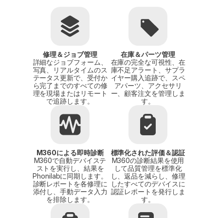
修理＆ジョブ管理
在庫＆パーツ管理
詳細なジョブフォーム、
在庫の完全な可視性、在
写真、リアルタイムのス
庫不足アラート、サプラ
テータス更新で、受付か
イヤー購入追跡で、スペ
ら完了までのすべての修
アパーツ、アクセサリ
理を現場またはリモート
ー、顧客注文を管理しま
で追跡します。
す。
M360による即時診断
標準化された評価＆認証
M360で自動デバイステ
M360の診断結果を使用
ストを実行し、結果を
して品質管理を標準化
Phonilabに同期します。
し、返品を減らし、修理
診断レポートを各修理に
したすべてのデバイスに
添付し、手動データ入力
認証レポートを発行しま
を排除します。
す。