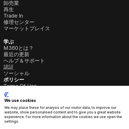
卸売業
再生
Trade In
修理センター
マーケットプレイス
学ぶ
M360とは？
最近の更新
ヘルプ＆サポート
認証
ソーシャル
ポリシー
Terms Of Use
Privacy Policy
General Data Protection Regulation (GDPR)
We use cookies
We may place these for analysis of our visitor data, to improve our
会社情報
website, show personalised content and to give you a great website
experience. For more information about the cookies we use open the
アトラスソフト株式会社
settings.
プリエレ・コルネリア通り19-35番地