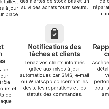
des alertes de stock bas et un
de 
étaillés,
suivi des achats fournisseurs.
réparat
s à jour
man
ur place
et
Notifications des
Rapp
n
tâches et clients
c
es
Tenez vos clients informés
Accède
grâce aux mises à jour
détai
s de
automatiques par SMS, e-mail
v
pour
ou WhatsApp concernant les
perfo
trôle
devis, les réparations et les
pour s
tours et
statuts des commandes.
amé
ts de
chaque
.