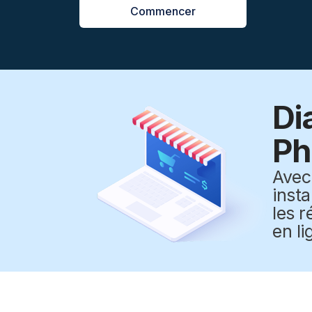
Commencer
Di
Ph
Ave
inst
les r
en li