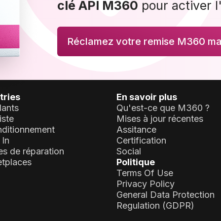
clé API M360
pour activer l
Réclamez votre remise M360 mai
tries
En savoir plus
lants
Qu'est-ce que M360 ?
iste
Mises à jour récentes
ditionnement
Assitance
 In
Certification
es de réparation
Social
tplaces
Politique
Terms Of Use
Privacy Policy
General Data Protection
Regulation (GDPR)