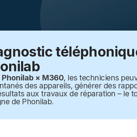
agnostic téléphoniq
onilab
c
Phonilab × M360
, les techniciens peu
antanés des appareils, générer des rappo
ésultats aux travaux de réparation – le 
gne de Phonilab.