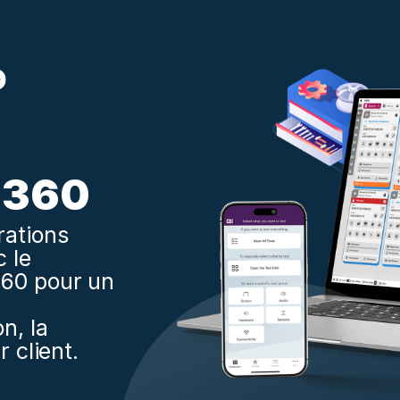
M360
rations
 le
360 pour un
n, la
r client.