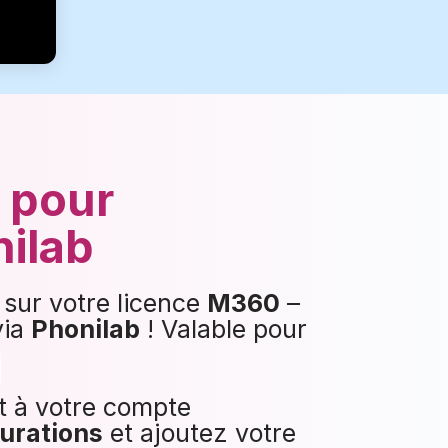
e pour
nilab
sur votre licence
M360
–
via
Phonilab
! Valable pour
 à votre compte
urations
et ajoutez votre