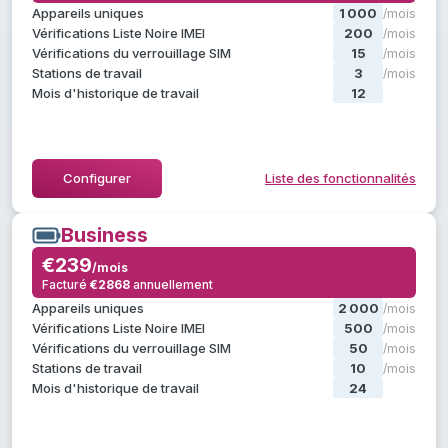
, plus :
Starter
Tout ce qui est dans
Appareils uniques
1 000
/mois
Opérations par lots et de gestion
Vérifications Liste Noire IMEI
200
/mois
Groupes d'opérateurs
Vérifications du verrouillage SIM
15
/mois
Rapports et statistiques
Stations de travail
3
/mois
Mois d'historique de travail
12
/mois
Masquer la liste des fonctionnalités
Configurer
Liste des fonctionnalités
Business
Business
€239
€239
/mois
/mois
Facturé
€2868
annuellement
annuellement
€2868
Facturé
, plus :
Professional
Tout ce qui est dans
Appareils uniques
2 000
/mois
Créer des étiquettes personnalisées
Vérifications Liste Noire IMEI
500
/mois
Support prioritaire
Vérifications du verrouillage SIM
50
/mois
Gestionnaire de compte dédié
Stations de travail
10
/mois
Mois d'historique de travail
24
/mois