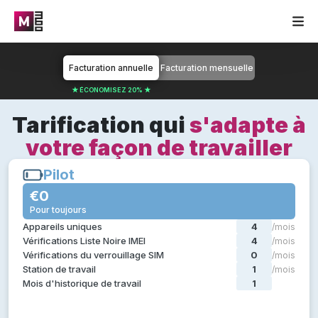
Facturation annuelle
Facturation mensuelle
★ ÉCONOMISEZ 20% ★
Tarification qui
s'adapte à
votre façon de travailler
Pilot
Pilot
€0
€0
Pour toujours
Pour toujours
Tout ce dont tu as besoin dans un pilote de test :
Appareils uniques
4
/mois
Diagnostic de l'appareil
Vérifications Liste Noire IMEI
4
/mois
Évaluation des appareils
Vérifications du verrouillage SIM
0
/mois
Certification de l'appareil
Station de travail
1
/mois
Effacement certifié des données de l'appareil
Mois d'historique de travail
1
/mois