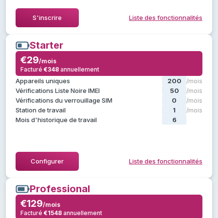
Masquer la liste des fonctionnalités
S'inscrire
Liste des fonctionnalités
Starter
Starter
€29
€29
/mois
/mois
Facturé
€348
annuellement
annuellement
€348
Facturé
, plus :
Pilot
Tout ce qui est dans
Appareils uniques
200
/mois
Vérifications du verrouillage SIM
Vérifications Liste Noire IMEI
50
/mois
Modèles de diagnostic personnalisés
Vérifications du verrouillage SIM
0
/mois
Évaluations et états personnalisés
Station de travail
1
/mois
Utiliser les étiquettes par défaut
Mois d'historique de travail
6
/mois
Accès à l'API client
Masquer la liste des fonctionnalités
Configurer
Liste des fonctionnalités
Professional
Professional
€129
€129
/mois
/mois
Facturé
€1548
annuellement
annuellement
€1548
Facturé