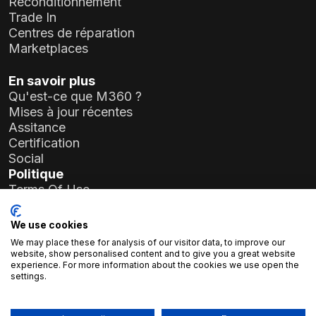
Reconditionnement
Trade In
Centres de réparation
Marketplaces
En savoir plus
Qu'est-ce que M360 ?
Mises à jour récentes
Assitance
Certification
Social
Politique
Terms Of Use
Privacy Policy
General Data Protection Regulation (GDPR)
We use cookies
We may place these for analysis of our visitor data, to improve our
Informations sur l'entreprise
website, show personalised content and to give you a great website
experience. For more information about the cookies we use open the
Atlas Soft Ltd.
settings.
19-35 rue Prielle Kornélia
1117 Budapest, Hongrie
N° d'enregistrement :
01-09-986926