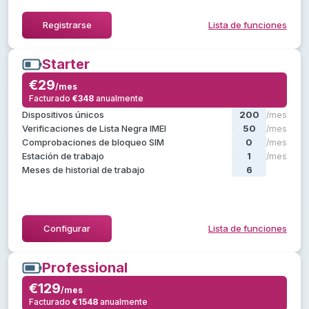
Ocultar lista de funciones
Registrarse
Lista de funciones
Starter
Starter
€29
€29
/mes
/mes
Facturado
€348
anualmente
anualmente
€348
Facturado
, más:
Pilot
Todo lo de
Dispositivos únicos
200
/mes
Comprobaciones de bloqueo SIM
Verificaciones de Lista Negra IMEI
50
/mes
Plantillas de diagnóstico personalizadas
Comprobaciones de bloqueo SIM
0
/mes
Calificaciones y estados personalizados
Estación de trabajo
1
/mes
Usar etiquetas predeterminadas
Meses de historial de trabajo
6
/mes
Acceso a la API del cliente
Ocultar lista de funciones
Configurar
Lista de funciones
Professional
Professional
€129
€129
/mes
/mes
Facturado
€1548
anualmente
anualmente
€1548
Facturado