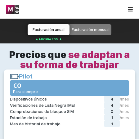
Facturación anual
Facturación mensual
★ AHORRA 20% ★
Precios que
se adaptan a
su forma de trabajar
Pilot
Pilot
€0
€0
Para siempre
Para siempre
Todo lo que necesitas en un piloto de prueba:
Dispositivos únicos
4
/mes
Diagnóstico del dispositivo
Verificaciones de Lista Negra IMEI
4
/mes
Clasificación de dispositivos
Comprobaciones de bloqueo SIM
0
/mes
Certificación de dispositivos
Estación de trabajo
1
/mes
Borrado certificado de datos del dispositivo
Mes de historial de trabajo
1
/mes