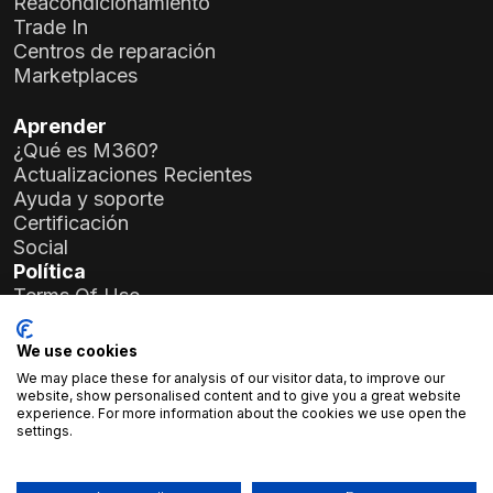
Reacondicionamiento
Trade In
Centros de reparación
Marketplaces
Aprender
¿Qué es M360?
Actualizaciones Recientes
Ayuda y soporte
Certificación
Social
Política
Terms Of Use
Privacy Policy
General Data Protection Regulation (GDPR)
We use cookies
We may place these for analysis of our visitor data, to improve our
Detalles de la Empresa
website, show personalised content and to give you a great website
experience. For more information about the cookies we use open the
Atlas Soft Ltd.
settings.
Calle Prielle Kornélia 19-35
1117 Budapest, Hungría
Número de Registro:
01-09-986926