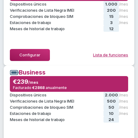
, más:
Starter
Todo lo de
Dispositivos únicos
1.000
/mes
Operaciones por lotes y de gestión
Verificaciones de Lista Negra IMEI
200
/mes
Grupos de operadores
Comprobaciones de bloqueo SIM
15
/mes
Informes y estadísticas
Estaciones de trabajo
3
/mes
Meses de historial de trabajo
12
/mes
Ocultar lista de funciones
Configurar
Lista de funciones
Business
Business
€239
€239
/mes
/mes
Facturado
€2868
anualmente
anualmente
€2868
Facturado
, más:
Professional
Todo lo de
Dispositivos únicos
2.000
/mes
Crear etiquetas personalizadas
Verificaciones de Lista Negra IMEI
500
/mes
Soporte prioritario
Comprobaciones de bloqueo SIM
50
/mes
Gestor de cuenta dedicado
Estaciones de trabajo
10
/mes
Meses de historial de trabajo
24
/mes