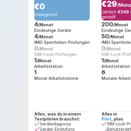
€29
€0
/Mon
Jährlich
€348
Unbegrenzt
gestellt
4
200
/Monat
/Monat
Eindeutige Geräte
Eindeutige Ge
4
50
/Monat
/Monat
IMEI Sperrlisten-Prüfungen
IMEI Sperrlis
0
0
/Monat
/Monat
SIM-Lock-Prüfungen
SIM-Lock-Prü
1
1
/Monat
/Monat
Arbeitsstation
Arbeitsstation
1
6
Monat Arbeitshistorie
Monate Arbeit
Alles, was du in einem
Alles in
Testpiloten brauchst:
Pilot
, plus:
Gerätediagnose
SIM-Lock-P
Benutzerdef
Geräte-Einstufung