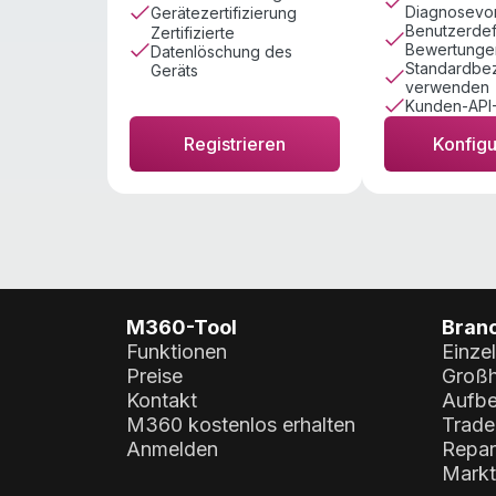
Diagnosevo
Gerätezertifizierung
Benutzerdef
Zertifizierte
Bewertungen
Datenlöschung des
Standardbe
Geräts
verwenden
Kunden-API-
Registrieren
Konfigu
M360-Tool
Bran
Funktionen
Einze
Preise
Großh
Kontakt
Aufbe
M360 kostenlos erhalten
Trade
Anmelden
Repar
Markt