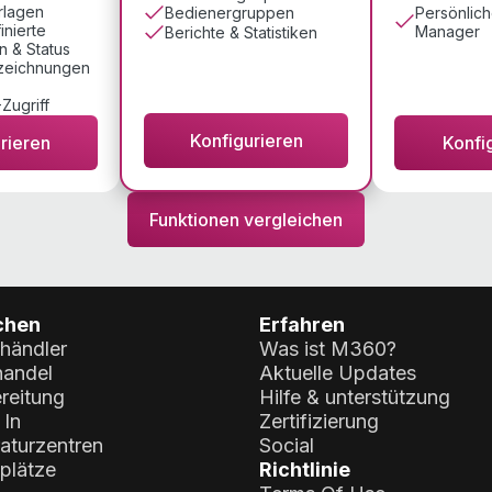
rlagen
Persönlic
Bedienergruppen
inierte
Manager
Berichte & Statistiken
 & Status
zeichnungen
Zugriff
Konfigurieren
rieren
Konfi
Funktionen vergleichen
chen
Erfahren
lhändler
Was ist M360?
andel
Aktuelle Updates
reitung
Hilfe & unterstützung
 In
Zertifizierung
aturzentren
Social
plätze
Richtlinie