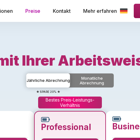
ionen
Preise
Kontakt
Mehr erfahren
mit Ihrer Arbeitswei
Monatliche
Jährliche Abrechnung
Abrechnung
★ SPARE 20% ★
Bestes Preis-Leistungs-
Verhältnis
Busine
Professional