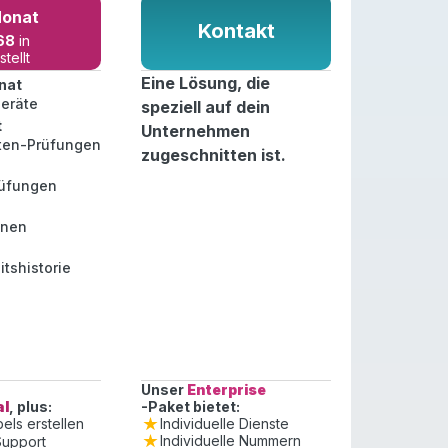
Monat
Kontakt
68
in
tellt
Eine Lösung, die
nat
Geräte
speziell auf dein
t
Unternehmen
sten-Prüfungen
zugeschnitten ist.
rüfungen
onen
tshistorie
Unser
Enterprise
al
, plus:
-Paket bietet:
Individuelle Dienste
els erstellen
Individuelle Nummern
-Support