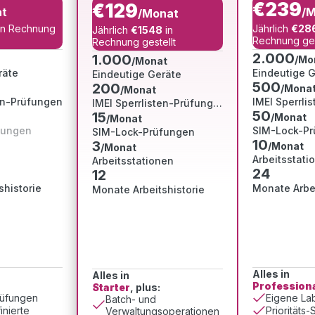
€239
€129
at
/
/Monat
in Rechnung
Jährlich
€28
Jährlich
€1548
in
Rechnung ges
Rechnung gestellt
2.000
1.000
/Mo
/Monat
räte
Eindeutige 
Eindeutige Geräte
500
200
/Mona
/Monat
ten-Prüfungen
IMEI Sperrli
IMEI Sperrlisten-Prüfungen
50
15
/Monat
/Monat
fungen
SIM-Lock-P
SIM-Lock-Prüfungen
10
3
/Monat
/Monat
Arbeitsstati
Arbeitsstationen
24
12
shistorie
Monate Arbei
Monate Arbeitshistorie
Alles in
Alles in
Profession
Starter
, plus:
rüfungen
Eigene Lab
Batch- und
inierte
Prioritäts
Verwaltungsoperationen