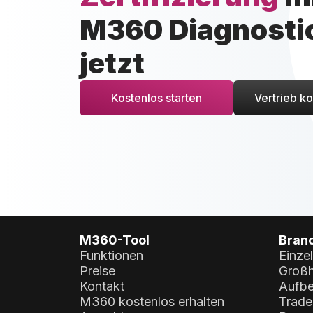
M360 Diagnosti
jetzt
Kostenlos starten
Vertrieb ko
M360-Tool
Bran
Funktionen
Einze
Preise
Großh
Kontakt
Aufbe
M360 kostenlos erhalten
Trade