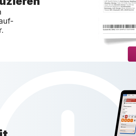
uzieren
n
auf-
.
it