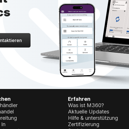
cs
ntaktieren
chen
Erfahren
lhändler
Was ist M360?
andel
Aktuelle Updates
reitung
Hilfe & unterstützung
 In
Zertifizierung