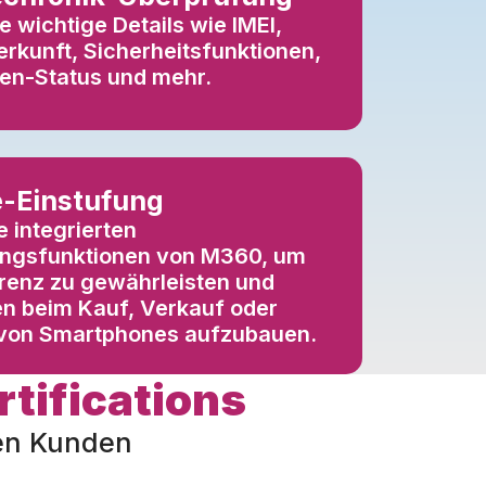
ie wichtige Details wie IMEI,
rkunft, Sicherheitsfunktionen,
ten-Status und mehr.
-Einstufung
e integrierten
ngsfunktionen von M360, um
renz zu gewährleisten und
n beim Kauf, Verkauf oder
von Smartphones aufzubauen.
rtifications
nen Kunden