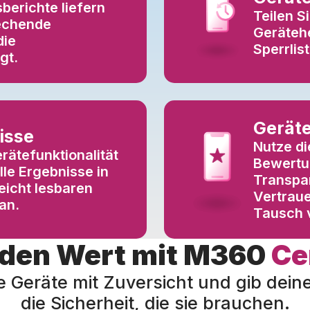
berichte liefern
Teilen S
rechende
Gerätehe
die
Sperrlis
gt.
Geräte
isse
Nutze di
erätefunktionalität
Bewertu
lle Ergebnisse in
Transpa
leicht lesbaren
Vertraue
an.
Tausch 
 den Wert mit M360
Ce
ere Geräte mit Zuversicht und gib dei
die Sicherheit, die sie brauchen.