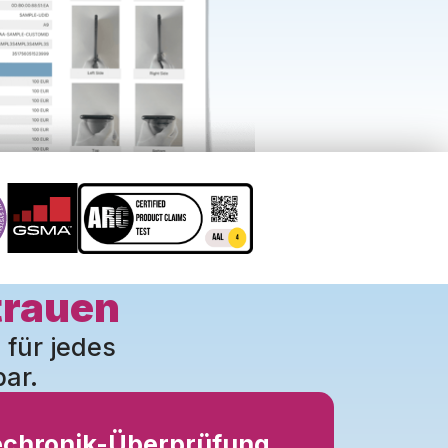
trauen
 für jedes
bar.
echronik-Überprüfung