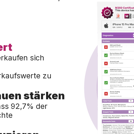
rt
erkaufen sich
rkaufswerte zu
auen stärken
ass 92,7% der
chte