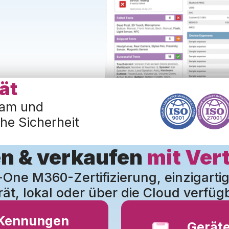
ät
eam und
he Sicherheit
n & verkaufen
mit Ver
n-One M360-Zertifizierung, einzigartig
ät, lokal oder über die Cloud verfüg
 Kennungen
Gerät